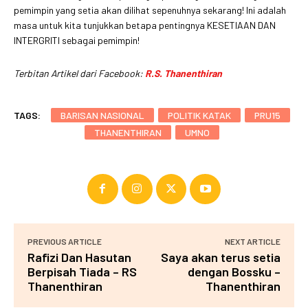
pemimpin yang setia akan dilihat sepenuhnya sekarang! Ini adalah
masa untuk kita tunjukkan betapa pentingnya KESETIAAN DAN
INTERGRITI sebagai pemimpin!
Terbitan Artikel dari Facebook:
R.S. Thanenthiran
TAGS:
BARISAN NASIONAL
POLITIK KATAK
PRU15
THANENTHIRAN
UMNO
PREVIOUS ARTICLE
NEXT ARTICLE
Rafizi Dan Hasutan
Saya akan terus setia
Berpisah Tiada – RS
dengan Bossku –
Thanenthiran
Thanenthiran