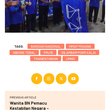
TAGS:
BARISAN NASIONAL
MMSP PENANG
NIBONG TEBAL
PRU15
SILAMBAM PORR KALAI
THANENTHIRAN
UMNO
PREVIOUS ARTICLE
Wanita BN Pemacu
Kestabilan Negara –