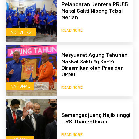
Pelancaran Jentera PRU15
Makal Sakti Nibong Tebal
Meriah
READ MORE
ACTIVITIES
Mesyuarat Agung Tahunan
Makkal Sakti Yg Ke-14
Dirasmikan oleh Presiden
UMNO
NATIONAL
READ MORE
Semangat juang Najib tinggi
– RS Thanenthiran
READ MORE