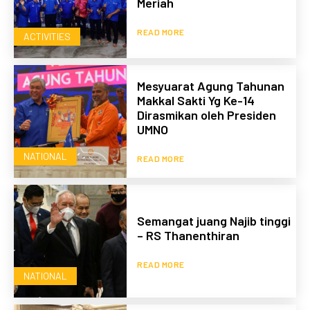
Meriah
READ MORE
ACTIVITIES
Mesyuarat Agung Tahunan
Makkal Sakti Yg Ke-14
Dirasmikan oleh Presiden
UMNO
NATIONAL
READ MORE
Semangat juang Najib tinggi
– RS Thanenthiran
READ MORE
NATIONAL