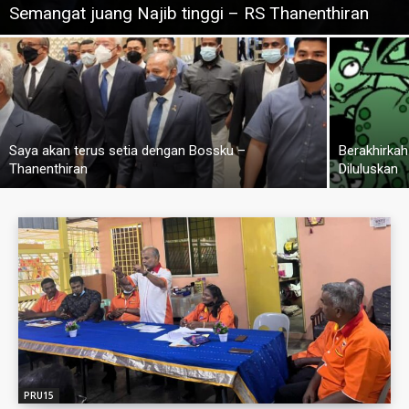
Semangat juang Najib tinggi – RS Thanenthiran
Saya akan terus setia dengan Bossku –
Berakhirkah
Thanenthiran
Diluluskan
PRU15