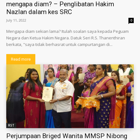
mengapa diam? – Penglibatan Hakim
Nazlan dalam kes SRC
July 11, 2022
0
Mengapa diam sekian lama? Itulah soalan saya kepada Peguam
Negara dan Ketua Hakim Negara. Datuk Seri R.S. Thanenthiran
berkata, "saya tidak berhasrat untuk campurtangan di...
Read more
RST
Perjumpaan Briged Wanita MMSP Nibong