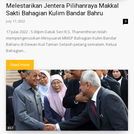
Melestarikan Jentera Pilihanraya Makkal
Sakti Bahagian Kulim Bandar Bahru
July 17, 2022
0
17 Julai 2022 - 5.00pm Datuk Seri R.S. Thanenthiran telah
mempengerusikan Mesyuarat MMSP Bahagian Kulim Bandar
Baharu di Dewan Kuil Taman Selasih petang semalam. Ketua
Bahagian...
Read more
RST