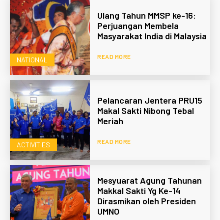
Ulang Tahun MMSP ke-16:
Perjuangan Membela
Masyarakat India di Malaysia
READ MORE
NATIONAL
Pelancaran Jentera PRU15
Makal Sakti Nibong Tebal
Meriah
READ MORE
ACTIVITIES
Mesyuarat Agung Tahunan
Makkal Sakti Yg Ke-14
Dirasmikan oleh Presiden
UMNO