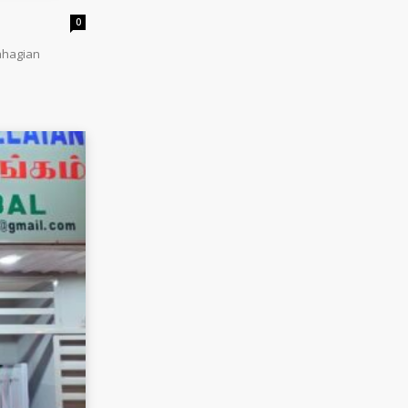
0
ahagian