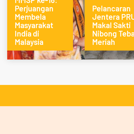
Perjuangan
Pelancaran
Membela
Jentera PR
Masyarakat
Makal Sakti
India di
Nibong Teba
Malaysia
Meriah