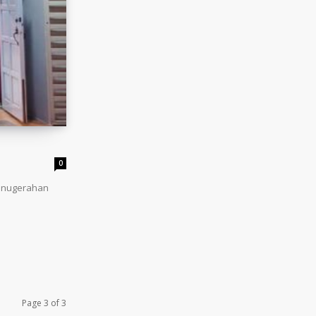
0
ganugerahan
Page 3 of 3