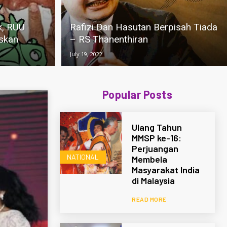
k, RUU
Rafizi Dan Hasutan Berpisah Tiada
uskan
– RS Thanenthiran
July 19, 2022
Popular Posts
Ulang Tahun
MMSP ke-16:
Perjuangan
NATIONAL
Membela
Masyarakat India
di Malaysia
READ MORE