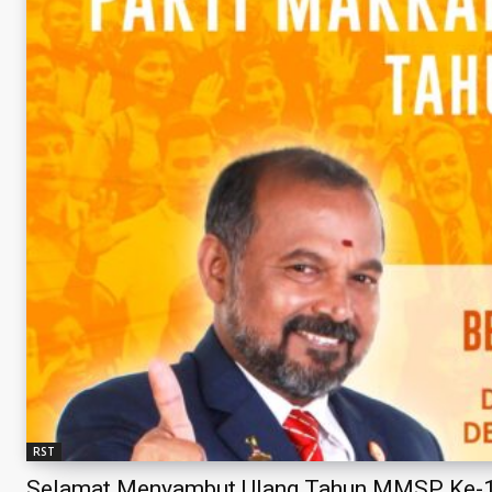
RST
Selamat Menyambut Ulang Tahun MMSP Ke-