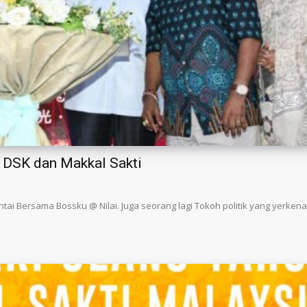
 DSK dan Makkal Sakti
i Bersama Bossku @ Nilai. Juga seorang lagi Tokoh politik yang yerkenal