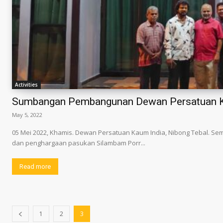
Activities
Sumbangan Pembangunan Dewan Persatuan Ka
May 5, 2022
05 Mei 2022, Khamis. Dewan Persatuan Kaum India, Nibong Tebal. S
dan penghargaan pasukan Silambam Porr...
Read more
1
2
3