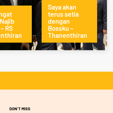
Saya akan
ngat
terus setia
Najib
dengan
 – RS
Bossku –
nthiran
Thanenthiran
DON'T MISS