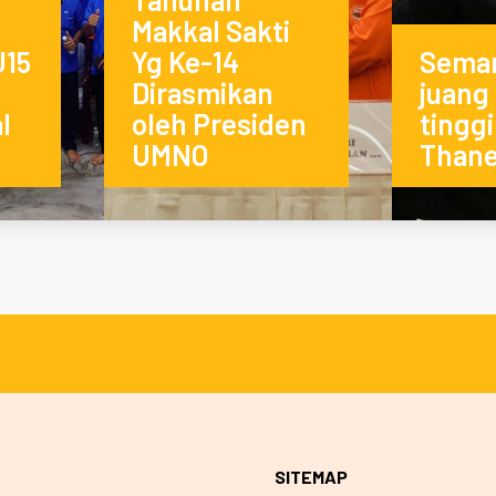
Makkal Sakti
U15
Yg Ke-14
Sema
Dirasmikan
juang 
l
oleh Presiden
tinggi
UMNO
Thane
SITEMAP