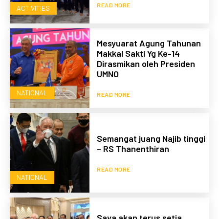
READ MORE
ACTIVITIES
Mesyuarat Agung Tahunan
Makkal Sakti Yg Ke-14
Dirasmikan oleh Presiden
UMNO
NATIONAL
READ MORE
Semangat juang Najib tinggi
– RS Thanenthiran
READ MORE
NATIONAL
Saya akan terus setia