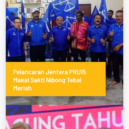
Pelancaran Jentera PRU15
Makal Sakti Nibong Tebal
Meriah