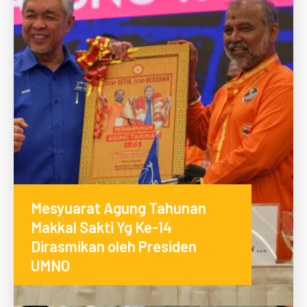
Mesyuarat Agung Tahunan
Makkal Sakti Yg Ke-14
Dirasmikan oleh Presiden
UMNO