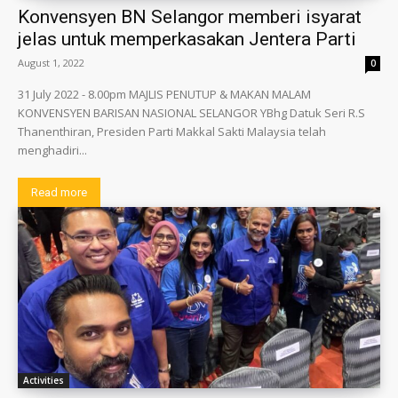
Konvensyen BN Selangor memberi isyarat
jelas untuk memperkasakan Jentera Parti
August 1, 2022
0
31 July 2022 - 8.00pm MAJLIS PENUTUP & MAKAN MALAM
KONVENSYEN BARISAN NASIONAL SELANGOR YBhg Datuk Seri R.S
Thanenthiran, Presiden Parti Makkal Sakti Malaysia telah
menghadiri...
Read more
Activities