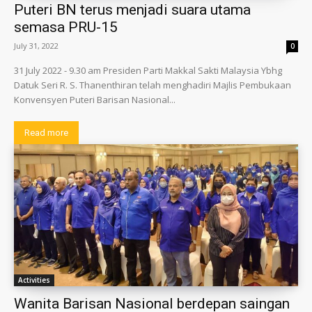
Puteri BN terus menjadi suara utama
semasa PRU-15
July 31, 2022
0
31 July 2022 - 9.30 am Presiden Parti Makkal Sakti Malaysia Ybhg
Datuk Seri R. S. Thanenthiran telah menghadiri Majlis Pembukaan
Konvensyen Puteri Barisan Nasional...
Read more
Activities
Wanita Barisan Nasional berdepan saingan