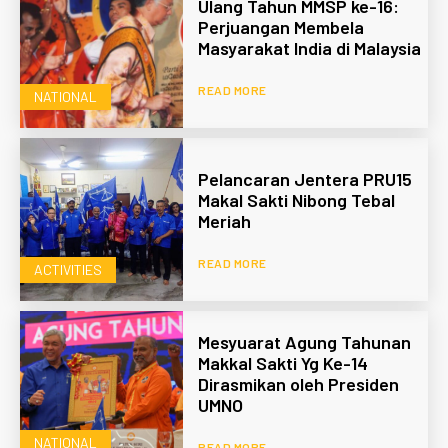
Ulang Tahun MMSP ke-16:
Perjuangan Membela
Masyarakat India di Malaysia
READ MORE
NATIONAL
Pelancaran Jentera PRU15
Makal Sakti Nibong Tebal
Meriah
READ MORE
ACTIVITIES
Mesyuarat Agung Tahunan
Makkal Sakti Yg Ke-14
Dirasmikan oleh Presiden
UMNO
NATIONAL
READ MORE