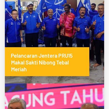
Pelancaran Jentera PRU15
Makal Sakti Nibong Tebal
Meriah