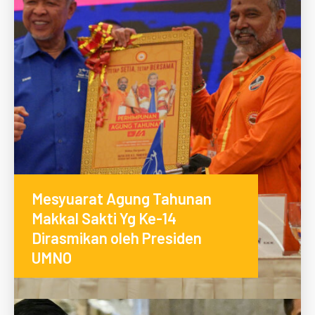
Mesyuarat Agung Tahunan
Makkal Sakti Yg Ke-14
Dirasmikan oleh Presiden
UMNO