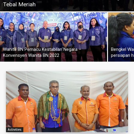
Tebal Meriah
Wanita BN Pemacu Kestabilan Negara –
Bengkel Wan
Konvensyen Wanita BN 2022
persiapan 
Activities