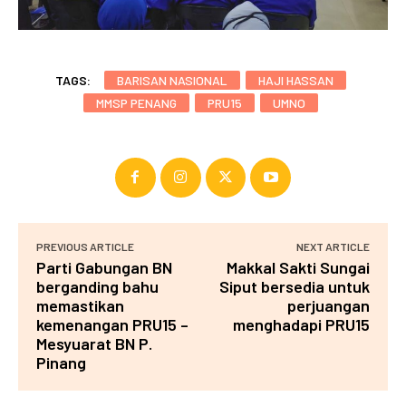
TAGS:
BARISAN NASIONAL
HAJI HASSAN
MMSP PENANG
PRU15
UMNO
PREVIOUS ARTICLE
NEXT ARTICLE
Parti Gabungan BN
Makkal Sakti Sungai
berganding bahu
Siput bersedia untuk
memastikan
perjuangan
kemenangan PRU15 –
menghadapi PRU15
Mesyuarat BN P.
Pinang