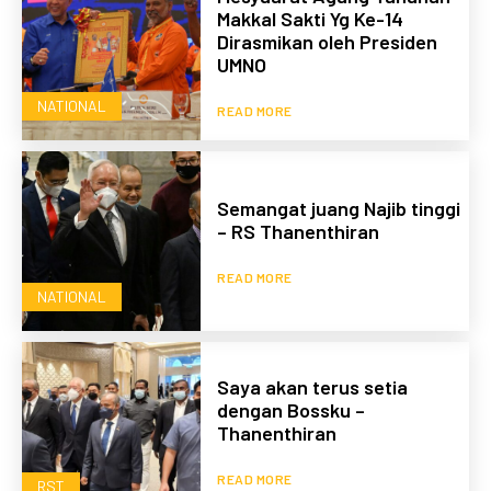
Makkal Sakti Yg Ke-14
Dirasmikan oleh Presiden
UMNO
NATIONAL
READ MORE
Semangat juang Najib tinggi
– RS Thanenthiran
READ MORE
NATIONAL
Saya akan terus setia
dengan Bossku –
Thanenthiran
READ MORE
RST