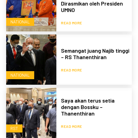
Dirasmikan oleh Presiden
UMNO
NATIONAL
READ MORE
Semangat juang Najib tinggi
– RS Thanenthiran
READ MORE
NATIONAL
Saya akan terus setia
dengan Bossku –
Thanenthiran
READ MORE
RST