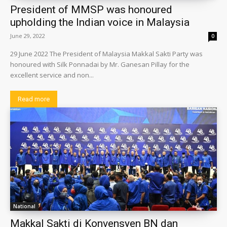
President of MMSP was honoured
upholding the Indian voice in Malaysia
June 29, 2022
0
29 June 2022 The President of Malaysia Makkal Sakti Party was
honoured with Silk Ponnadai by Mr. Ganesan Pillay for the
excellent service and non...
Read more
National
Makkal Sakti di Konvensyen BN dan