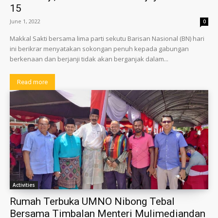
15
June 1, 2022
0
Makkal Sakti bersama lima parti sekutu Barisan Nasional (BN) hari
ini berikrar menyatakan sokongan penuh kepada gabungan
berkenaan dan berjanji tidak akan berganjak dalam...
Read more
Activities
Rumah Terbuka UMNO Nibong Tebal
Bersama Timbalan Menteri Mulimediandan