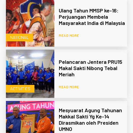
Ulang Tahun MMSP ke-16:
Perjuangan Membela
Masyarakat India di Malaysia
READ MORE
NATIONAL
Pelancaran Jentera PRU15
Makal Sakti Nibong Tebal
Meriah
READ MORE
ACTIVITIES
Mesyuarat Agung Tahunan
Makkal Sakti Yg Ke-14
Dirasmikan oleh Presiden
UMNO